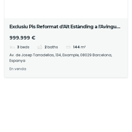
Exclusiu Pis Reformat d’Alt Estànding a l’Avinguda
Josep Tarradellas
999.999 €
3
beds
2
baths
144
m²
Av. de Josep Tarradellas, 134, Eixample, 08029 Barcelona,
Espanya
En venda