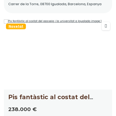
Carrer de la Torre, 08700 Igualada, Barcelona, Espanya
Novetat
Pis fantàstic al costat del
passeig i la universitat a
238.000 €
Igualada