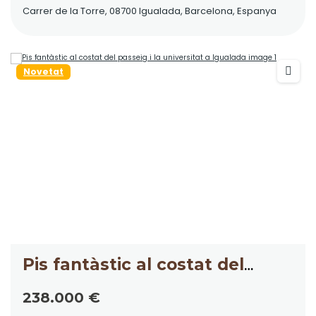
Carrer de la Torre, 08700 Igualada, Barcelona, Espanya
Novetat
Pis fantàstic al costat del
passeig i la universitat a
238.000 €
Igualada