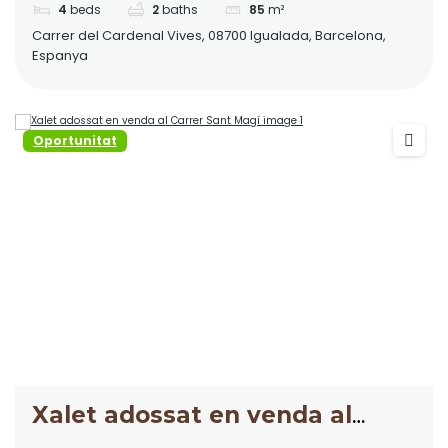
4
beds
2
baths
85
m²
Carrer del Cardenal Vives, 08700 Igualada, Barcelona,
Espanya
Oportunitat
Xalet adossat en venda al
Carrer Sant Magí