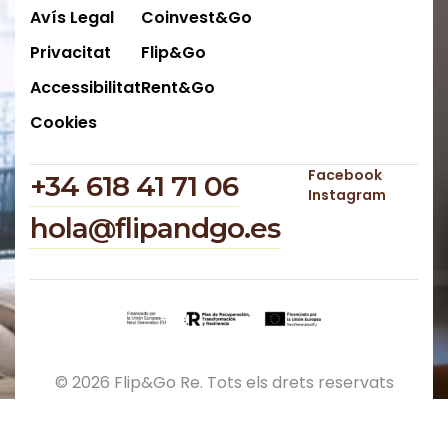
Avís Legal
Coinvest&Go
Privacitat
Flip&Go
Accessibilitat
Rent&Go
Cookies
Facebook
‪+34 618 41 71 06‬
Instagram
hola@flipandgo.es
© 2026 Flip&Go Re. Tots els drets reservats