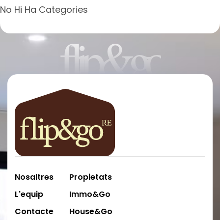
No Hi Ha Categories
flip&go
Nosaltres
Propietats
L'equip
Immo&Go
Contacte
House&Go