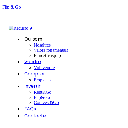
Flip & Go
Qui som
Nosaltres
Valors fonamentals
El nostre equip
Vendre
Vull vendre
Comprar
Propietats
Invertir
Rent&Go
Flip&Go
Coinvest&Go
FAQs
Contacte