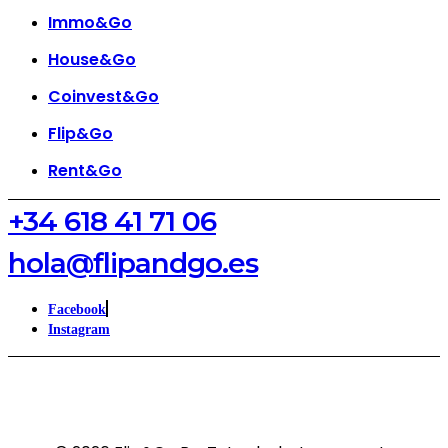
Immo&Go
House&Go
Coinvest&Go
Flip&Go
Rent&Go
‪+34 618 41 71 06‬
hola@flipandgo.es
Facebook
Instagram