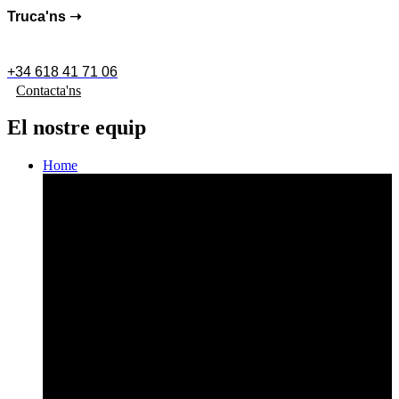
Truca'ns ➝
+34 618 41 71 06
Contacta'ns
El nostre equip
Home