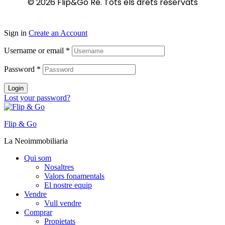
© 2026 Flip&Go Re. Tots els drets reservats
Sign in
Create an Account
Username or email
*
Password
*
Login
Lost your password?
Flip & Go
La Neoimmobiliaria
Qui som
Nosaltres
Valors fonamentals
El nostre equip
Vendre
Vull vendre
Comprar
Propietats