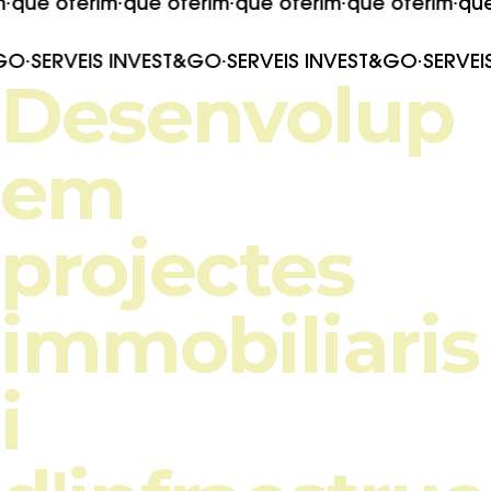
m
·
que oferim
·
que oferim
·
que oferim
·
que oferim
·
que
GO
·
SERVEIS INVEST&GO
·
SERVEIS INVEST&GO
·
SERVEI
Desenvolup
em
projectes
immobiliaris
i