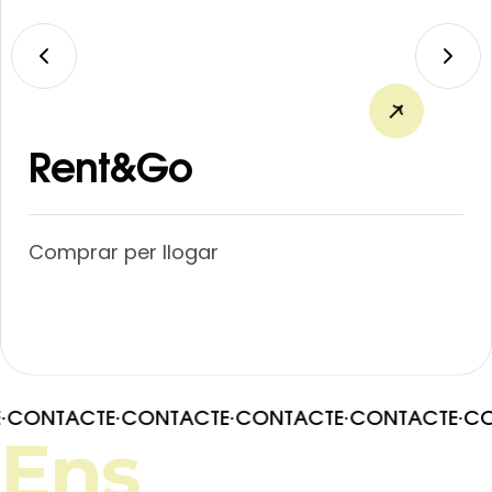
Rent&Go
Comprar per llogar
·
CONTACTE
·
CONTACTE
·
CONTACTE
·
CONTACTE
·
CO
Ens