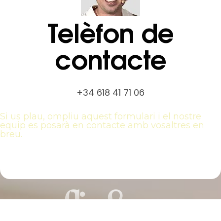
Telèfon de
contacte
+‪34 618 41 71 06‬
Si us plau, ompliu aquest formulari i el nostre
equip es posarà en contacte amb vosaltres en
breu.
flip&go