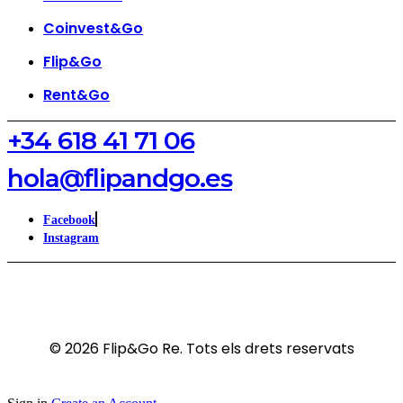
Coinvest&Go
Flip&Go
Rent&Go
‪+34 618 41 71 06‬
hola@flipandgo.es
Facebook
Instagram
© 2026 Flip&Go Re. Tots els drets reservats