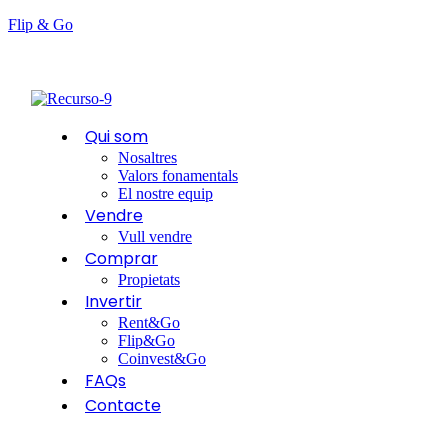
Flip & Go
Qui som
Nosaltres
Valors fonamentals
El nostre equip
Vendre
Vull vendre
Comprar
Propietats
Invertir
Rent&Go
Flip&Go
Coinvest&Go
FAQs
Contacte