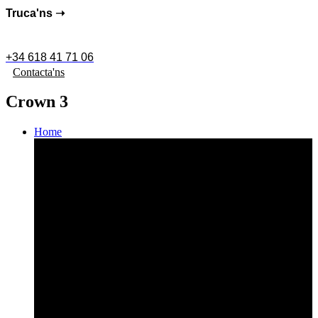
Truca'ns ➝
+34 618 41 71 06
Contacta'ns
Crown 3
Home