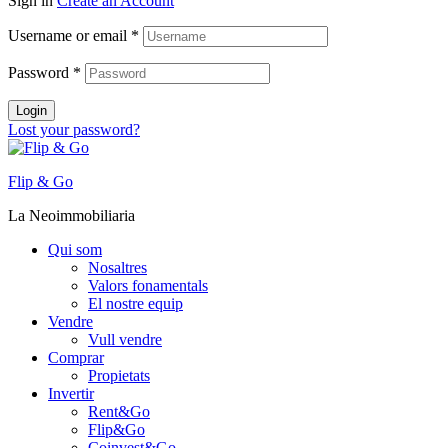
Sign in
Create an Account
Username or email
*
Password
*
Login
Lost your password?
Flip & Go
La Neoimmobiliaria
Qui som
Nosaltres
Valors fonamentals
El nostre equip
Vendre
Vull vendre
Comprar
Propietats
Invertir
Rent&Go
Flip&Go
Coinvest&Go