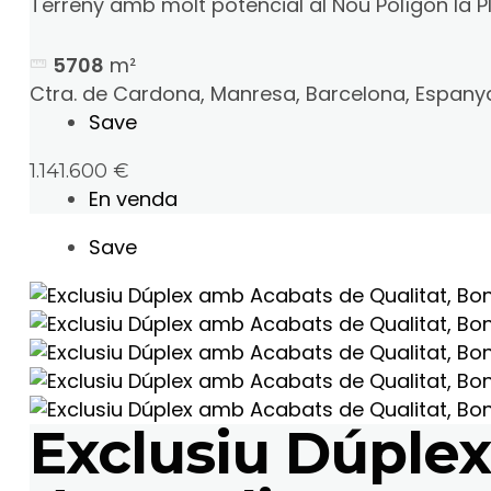
Terreny amb molt potencial al Nou Polígon la Pla
5708
m²
Ctra. de Cardona, Manresa, Barcelona, Espany
Save
1.141.600 €
En venda
Save
Exclusiu Dúple