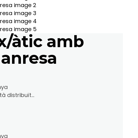
x/àtic amb
 Manresa
nya
 distribuït...
nya