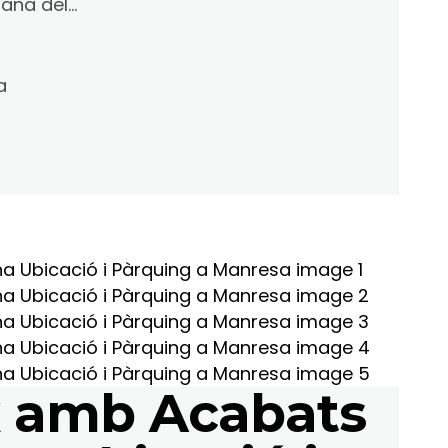
na del...
a
x amb Acabats