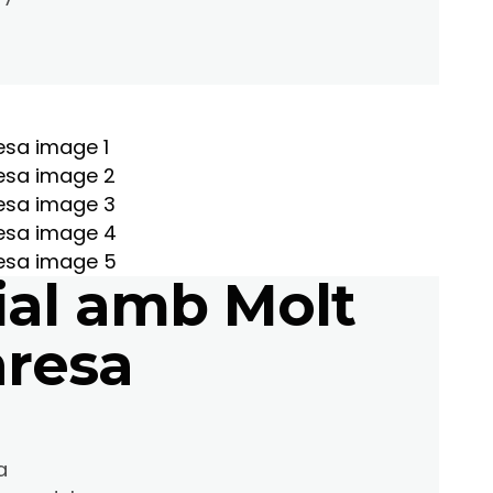
ial amb Molt
nresa
a