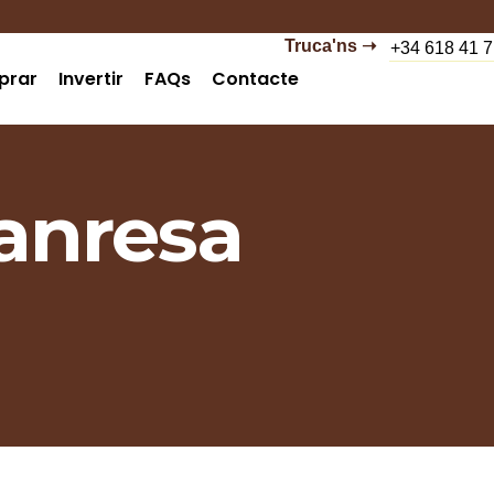
Truca'ns ➝
+34 618 41 7
prar
Invertir
FAQs
Contacte
anresa