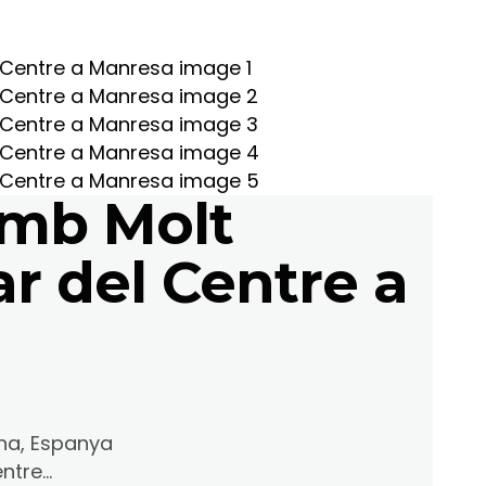
amb Molt
ar del Centre a
ona, Espanya
tre...