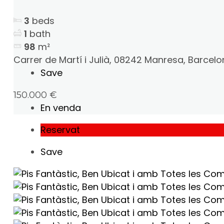
3
beds
1
bath
98
m²
Carrer de Martí i Julià, 08242 Manresa, Barcel
Save
150.000 €
En venda
Reservat
Save