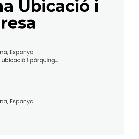
na Ubicació i
resa
ona, Espanya
bicació i pàrquing...
ona, Espanya