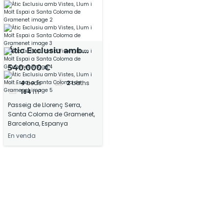
Átic Exclusiu amb
Vistes, Llum i Molt
540.000 €
Espai a Santa
4
beds
2
baths
Coloma de
164
m²
Gramenet
Passeig de Llorenç Serra,
Santa Coloma de Gramenet,
Barcelona, Espanya
En venda