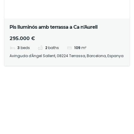
Pis Iluminós amb terrassa a Ca n’Aurell
295.000 €
3
beds
2
baths
109
m²
Avinguda ďÀngel Sallent, 08224 Terrassa, Barcelona, Espanya