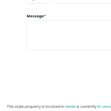
Message*
This style property is located in
Lleida
is currently
En ven