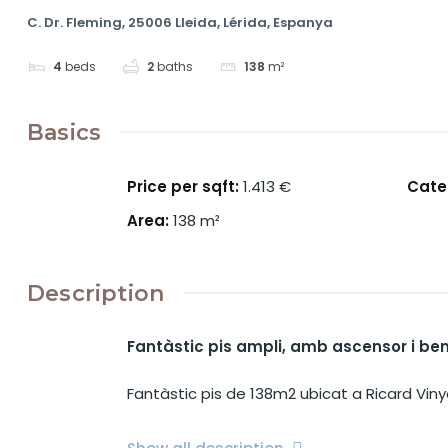
C. Dr. Fleming, 25006 Lleida, Lérida, Espanya
4
beds
2
baths
138
m²
Basics
Price per sqft
:
1.413 €
Cate
Area
:
138
m²
Description
Fantàstic pis ampli, amb ascensor i be
Fantàstic pis de 138m2 ubicat a Ricard Viny
Pis ubicat en una cinquena planta amb asce