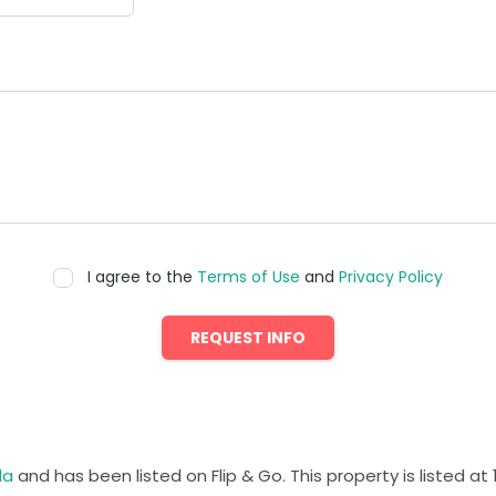
I agree to the
Terms of Use
and
Privacy Policy
REQUEST INFO
da
and has been listed on Flip & Go. This property is listed at 