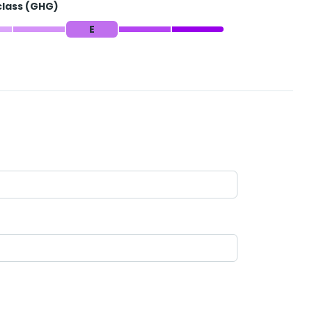
class (GHG)
E