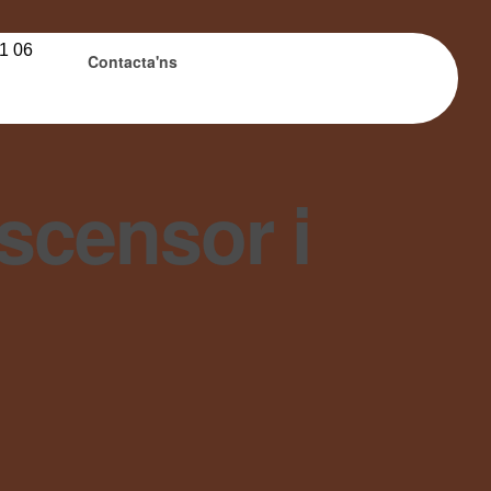
1 06
Contacta'ns
scensor i