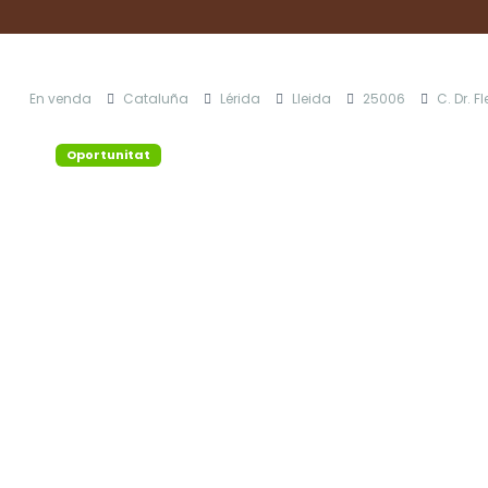
En venda
Cataluña
Lérida
Lleida
25006
C. Dr. 
Oportunitat