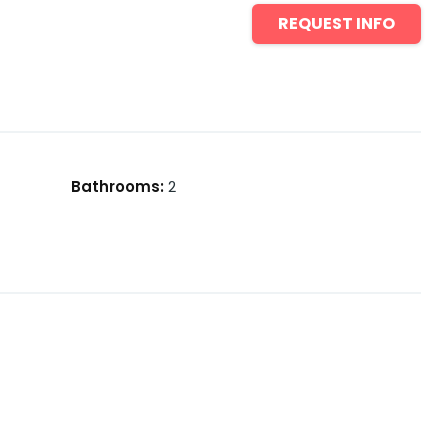
REQUEST INFO
Bathrooms
:
2
t petita incorporada en el preu.