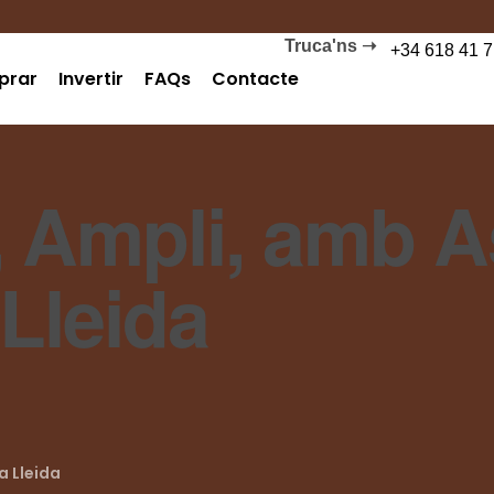
Truca'ns ➝
+34 618 41 7
prar
Invertir
FAQs
Contacte
, Ampli, amb A
Lleida
a Lleida