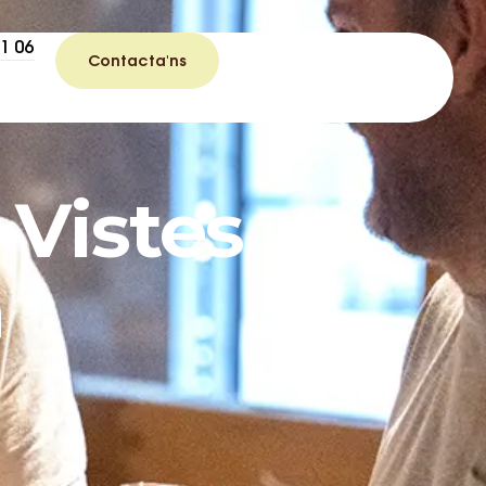
71 06
Contacta'ns
 Vistes
a