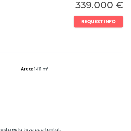
339.000 €
REQUEST INFO
Area
:
1411
m²
esta és la teva oportunitat.