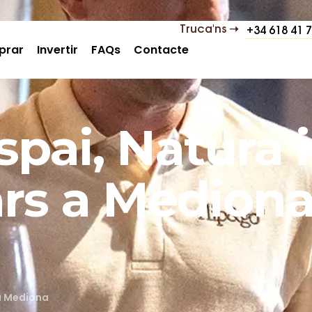
Truca'ns ➝
+34 618 41 
prar
Invertir
FAQs
Contacte
pai, Natura i
rs a Medion
 a Mediona