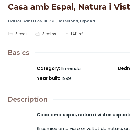
Casa amb Espai, Natura i Vis
Carrer Sant Elies, 08773, Barcelona, España
5
beds
3
baths
1411
m²
Basics
Category
:
En venda
Bedr
Year built
:
1999
Description
Casa amb espai, natura i vistes espec
Si somies amb viure envoltat de natura, en