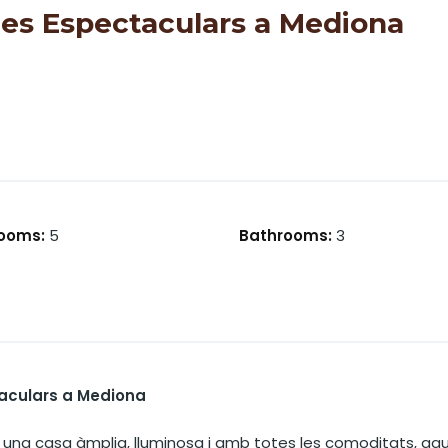
tes Espectaculars a Mediona
ooms
:
5
Bathrooms
:
3
taculars a Mediona
 una casa àmplia, lluminosa i amb totes les comoditats, aqu