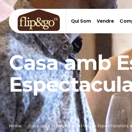
Qui Som
Vendre
Com
Casa amb Es
Espectacula
Home
Casa amb Espai, Natura i Vistes Espectaculars