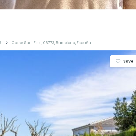
3
Carrer Sant Elies, 08773, Barcelona, España
Save