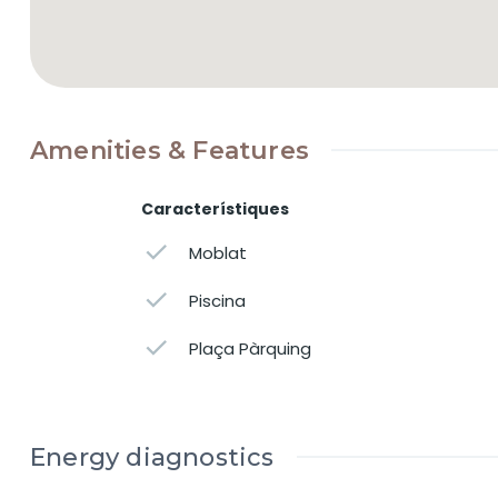
comoditat. També disposa de garatge priv
Altres detalls que fan especial aquesta ca
- Construïda el 1999 i en excel·lent estat d
- Terres de marbre i gres, fusteria interior d
- Orientació ideal amb llum natural tot el dia
Amenities & Features
- Vistes panoràmiques a Montserrat, Vilafranc
- Entorn tranquil, amb molt espai entre veïns
Característiques
- A només 8 km de l’estació de FGC de Cape
Moblat
Una llar envoltada de natura, però a prop 
Piscina
Plaça Pàrquing
Energy diagnostics