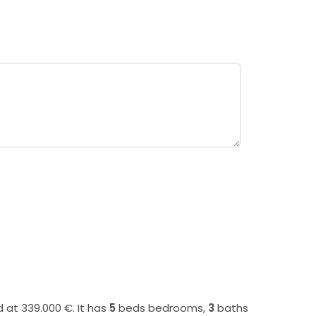
d at 339.000 €. It has
5
beds
bedrooms,
3
baths