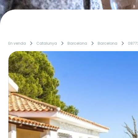
En venda
Catalunya
Barcelona
Barcelona
0877