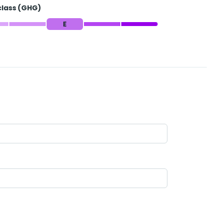
class (GHG)
E