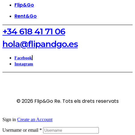
Flip&Go
Rent&Go
‪+34 618 41 71 06‬
hola@flipandgo.es
Facebook
Instagram
© 2026 Flip&Go Re. Tots els drets reservats
Sign in
Create an Account
Username or email
*