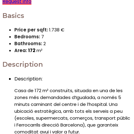
Request info
Basics
Price per sqft
:
1.738 €
Bedrooms
:
7
Bathrooms
:
2
Area
:
172
m²
Description
Description
:
Casa de 172 m² construïts, situada en una de les
zones més demandades d’Igualada, a només 5
minuts caminant del centre i de l’hospital. Una
ubicació estratègica, amb tots els serveis a peu
(escoles, supermercats, comerços, transport públic
i Ferrocarrils direcció Barcelona), que garanteix
comoditat avui i valor a futur.