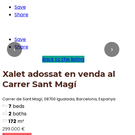
Save
Share
Save
Share
Back to the listing
Xalet adossat en venda al
Carrer Sant Magí
Carrer de Sant Magí, 08700 Igualada, Barcelona, Espanya
7
beds
2
baths
172
m²
299.000 €