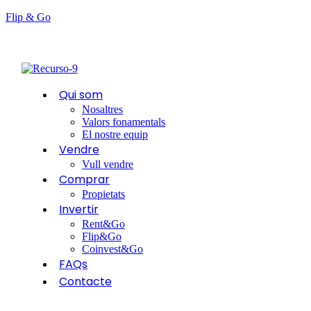
Flip & Go
Qui som
Nosaltres
Valors fonamentals
El nostre equip
Vendre
Vull vendre
Comprar
Propietats
Invertir
Rent&Go
Flip&Go
Coinvest&Go
FAQs
Contacte