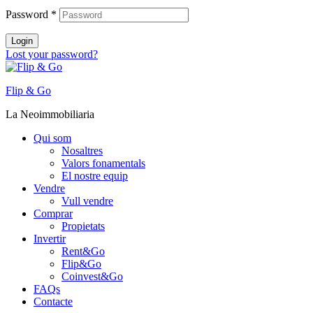
Password
*
Login
Lost your password?
Flip & Go
La Neoimmobiliaria
Qui som
Nosaltres
Valors fonamentals
El nostre equip
Vendre
Vull vendre
Comprar
Propietats
Invertir
Rent&Go
Flip&Go
Coinvest&Go
FAQs
Contacte