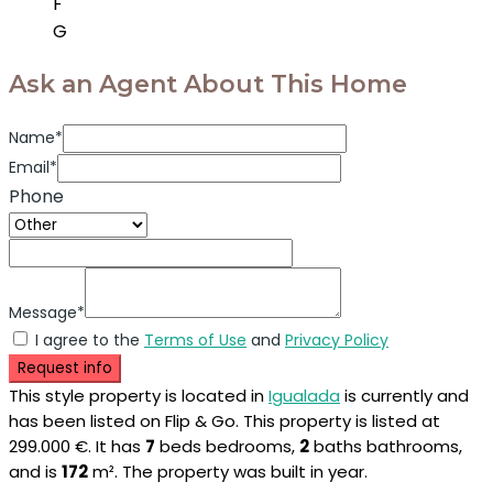
F
G
Ask an Agent About This Home
Name*
Email*
Phone
Message*
I agree to the
Terms of Use
and
Privacy Policy
Request info
This style property is located in
Igualada
is currently and
has been listed on Flip & Go. This property is listed at
299.000 €. It has
7
beds
bedrooms,
2
baths
bathrooms,
and is
172
m²
. The property was built in year.