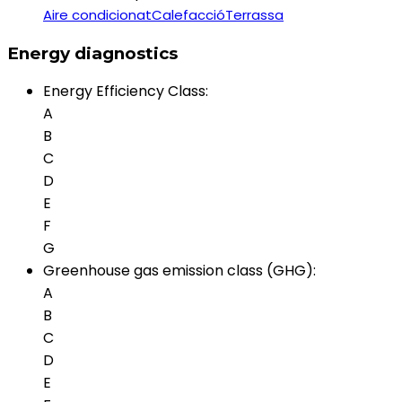
Aire condicionat
Calefacció
Terrassa
Energy diagnostics
Energy Efficiency Class
:
A
B
C
D
E
F
G
Greenhouse gas emission class (GHG)
:
A
B
C
D
E